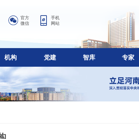
官方
手机
微信
网站
机构
党建
智库
专家
构