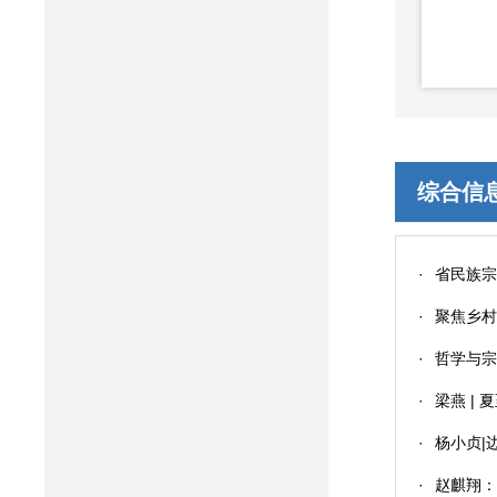
综合信
·
省民族
·
聚焦乡村
·
哲学与
·
梁燕 |
·
杨小贞|
·
赵麒翔：