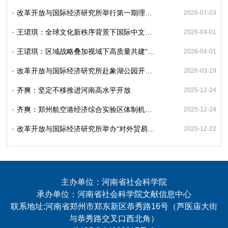
·
改革开放与国际经济研究所举行第一期理论热点交流会
2026-07-03
·
王珺琪：全球文化新秩序背景下国际中文教育高质量发展的三重逻辑
2026-04-01
·
王珺琪：区域战略叠加视域下高质量共建“一带一路”节点城市的创新路径与协同实践
2026-04-01
·
改革开放与国际经济研究所赴象湖公园开展学雷锋志愿服务主题党日活动
2026-03-19
·
齐爽：坚定不移推进河南高水平开放
2025-12-24
·
齐爽：郑州航空港经济综合实验区体制机制改革与创新发展研究
2025-12-24
·
改革开放与国际经济研究所举办“对外贸易高质量发展”专题研讨会
2025-12-22
主办单位：河南省社会科学院
承办单位：河南省社会科学院文献信息中心
联系地址:河南省郑州市郑东新区恭秀路16号（芦医庙大街
与恭秀路交叉口西北角）