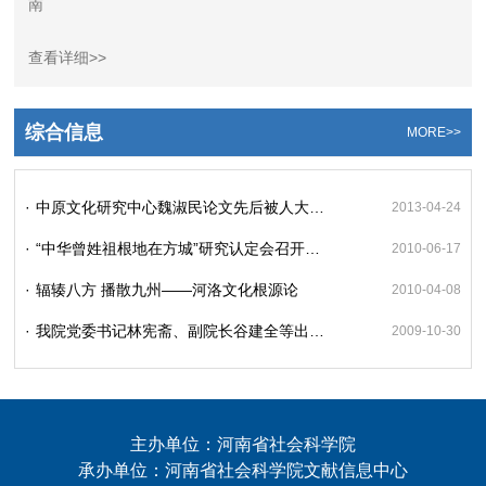
南
查看详细>>
综合信息
MORE>>
·
中原文化研究中心魏淑民论文先后被人大复印资料《明清史》和《中国社会科学文摘》全文转载
2013-04-24
·
“中华曾姓祖根地在方城”研究认定会召开张锐、赵保佑等领导出席
2010-06-17
·
辐辏八方 播散九州——河洛文化根源论
2010-04-08
·
我院党委书记林宪斋、副院长谷建全等出席“中国固始根亲文化节”
2009-10-30
主办单位：河南省社会科学院
承办单位：河南省社会科学院文献信息中心