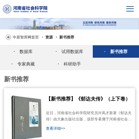
中原智库网首页
资源
新书推荐
·
数据库
·
试用数据库
·
新书推荐
·
专家典藏
·
科研助手
新书推荐
【新书推荐】《郁达夫传》（上下卷）
近日，河南省社会科学院研究员许凤才新著《郁达夫
传》由大象出版社出版，该部专著属于河南省社会科
学院“中原智库丛书”系列。《郁达夫传》是一部长达
查看详细>>
90余万字的人物传记，运用大量第一手文献资料，史
论结合，以清新优美、简洁明快的语言，客观平实地