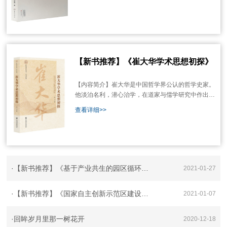
和对杜甫文化艺术精神之见解的总结。全书40余万
字，分为5部分：“杜甫的文化人格与中华民族文化精
神”“杜甫文化精神的主调是中原文化”
【新书推荐】《崔大华学术思想初探》
【内容简介】崔大华是中国哲学界公认的哲学史家。
他淡泊名利，潜心治学，在道家与儒学研究中作出了
卓越贡献，其思想值得深入挖掘、研究。自20世纪80
查看详细>>
年代至今，学术界已经有不少关于崔大华学术思想的
研究成果，本书则在这些成果的基础上尝试进行更加
全面和系统的研究。
·
【新书推荐】《基于产业共生的园区循环经济发展模式研究》
2021-01-27
·
【新书推荐】《国家自主创新示范区建设比较与实证研究》
2021-01-07
·
回眸岁月里那一树花开
2020-12-18