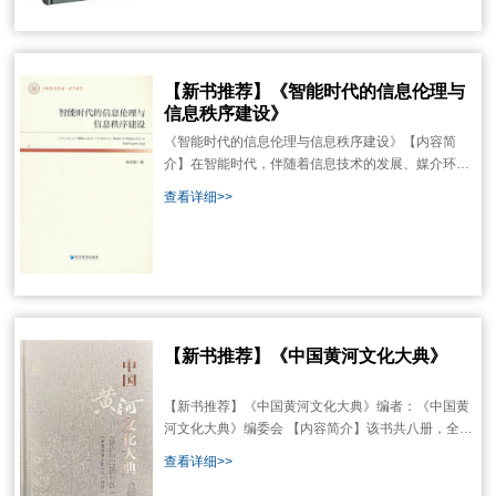
讲述了郁达夫曲折的人生经历，及其丰富的创作实
践。从艺术、鉴赏、评论三种角度，披沙沥金、
【新书推荐】《智能时代的信息伦理与
信息秩序建设》
《智能时代的信息伦理与信息秩序建设》【内容简
介】在智能时代，伴随着信息技术的发展、媒介环境
的变迁、海量数据信息的涌现，算法、媒介、数据等
查看详细>>
许多传统意义上不在伦理范畴内的事物进入伦理领
域，人与技术、人与媒介、人与数据等多种人伦关系
的变化使传统人类中心的信息伦理学理念正遭受新的
挑战。当下适应智能时代的信息伦理学科体系发展尚
不
【新书推荐】《中国黄河文化大典》
【新书推荐】《中国黄河文化大典》编者：《中国黄
河文化大典》编委会 【内容简介】该书共八册，全面
记录了我国历代黄河治理的辉煌成就，系统展现了历
查看详细>>
代黄河治理的理论与实践，传承了经典典籍中蕴含的
思想观念、人文精神和道德规范。《中国黄河文化大