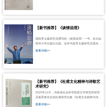
典》是胸怀国之大者、保护传承弘扬黄河文化的具体
体现，是坚定文化自信、延续历史文
【新书推荐】《谈情说理》
我院李太淼研究员撰写的《谈情说理》一书，近日由
郑州大学出版社出版。这本书是李太淼研究员退休后
结合自己的人生经历、以及自己对自然和社会的观
查看详细>>
察、和自己近年来的旅游见闻，写成的一本人生感悟
录，也是一本社科普及性读物，对帮助人们树立正确
的世界观、人生观、价值观有一定的教育启迪意义。
该书的撰写和出版展示了我院退休老同志始终关爱社
【新书推荐】《杜甫文化精神与诗歌艺
术研究》
2025年12月，河南省社会科学院原文学研究所研究
员葛景春先生的杜甫研究论集《杜甫文化精神与诗歌
艺术研究》由大象出版社出版。此著是他新近杜甫研
查看详细>>
究论文的结集，也是他30多年杜甫研究之成果的缩影