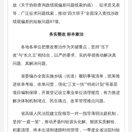
放《关于协助查询政绩观偏差问题线索的函》、征求意见表
等，广泛征求问题线索，推动“四大班子”全面深入查找涉政
绩观偏差的短板问题87项。
务实整改 标本兼治
各地各单位把整改整治作为关键重点，坚持“当下
改”与“长久立”相结合，以严的要求、实的举措推动解决真
问题、真解决问题。
省委编办全面实施乡镇（街道）履职事项清单，统筹推
进依单考核、依单问责，强化“三支一扶”“特岗计划”等基层
项目编制保障，开展登记设立事业单位清理规范，有力推进
解决体制机制堵点、民生痛点、改革管理难点问题。
省高级人民法院建立院领导一对一指导薄弱法庭机制，
坚持“一庭一策”，推动矛盾纠纷源头化解。狠抓实质解纷、
积案清理、终本出清和缝隙时间管理，一季度全省法院纠纷