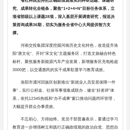
省社科院坚持把正确政绩观落实到科研选题、课题研
究、成果转化全链条，聚焦“1+2+4+N”目标任务体系，立
项省部级以上课题28项，深入基层开展调查研究，报送决
策咨询成果36期，切实为服务全省中心大局提供智力支
撑。
河南交投集团深度挖掘河南历史文化特色，改造提升洛
阳“唐文化”、开封“宋文化”主题服务区，打造文旅融合特色
标杆。聚焦服务新能源汽车产业发展，新增服务区充电枪超
3000把，以交通惠民的实干成果彰显学习教育成效。
洛阳市瀍河回族区创新推出“新就业人员安居保障一件
事”，实行公积金、社保等事项集成联办，健全“好差评”体
系，依托12345热线和“办不成事”窗口推动问题闭环管理，
大幅提升群众办事质效。
不忘初心、方得始终。党员干部普遍表示，要通过学习
教育进一步增强树立和践行正确政绩观的政治自觉、思想自