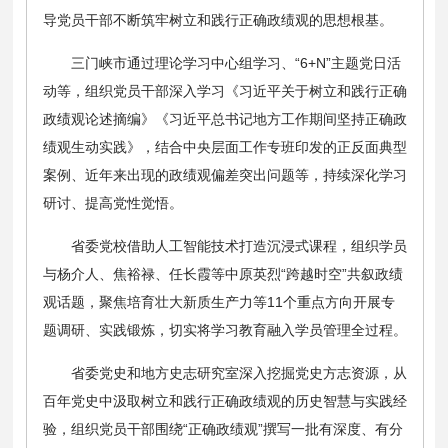
导党员干部不断筑牢树立和践行正确政绩观的思想根基。
三门峡市通过理论学习中心组学习、“6+N”主题党日活
动等，组织党员干部深入学习《习近平关于树立和践行正确
政绩观论述摘编》《习近平总书记地方工作期间坚持正确政
绩观生动实践》，结合中央层面工作专班印发的正反面典型
案例、近年来出现的政绩观偏差突出问题等，持续深化学习
研讨、提高党性觉悟。
省委党校借助人工智能技术打造沉浸式课程，组织学员
与杨介人、焦裕禄、任长霞等中原英烈“跨越时空”共叙政绩
观话题，聚焦培育壮大新质生产力等11个重点方向开展专
题调研、实践锻炼，切实将学习教育融入学员管理全过程。
省委党史和地方史志研究室深入挖掘党史方志资源，从
百年党史中汲取树立和践行正确政绩观的历史智慧与实践经
验，组织党员干部围绕“正确政绩观”撰写一批有深度、有分