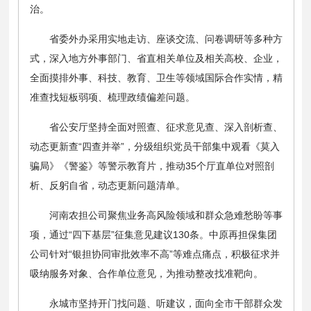
治。
省委外办采用实地走访、座谈交流、问卷调研等多种方
式，深入地方外事部门、省直相关单位及相关高校、企业，
全面摸排外事、科技、教育、卫生等领域国际合作实情，精
准查找短板弱项、梳理政绩偏差问题。
省公安厅坚持全面对照查、征求意见查、深入剖析查、
动态更新查“四查并举”，分级组织党员干部集中观看《莫入
骗局》《警鉴》等警示教育片，推动35个厅直单位对照剖
析、反躬自省，动态更新问题清单。
河南农担公司聚焦业务高风险领域和群众急难愁盼等事
项，通过“四下基层”征集意见建议130条。中原再担保集团
公司针对“银担协同审批效率不高”等难点痛点，积极征求并
吸纳服务对象、合作单位意见，为推动整改找准靶向。
永城市坚持开门找问题、听建议，面向全市干部群众发