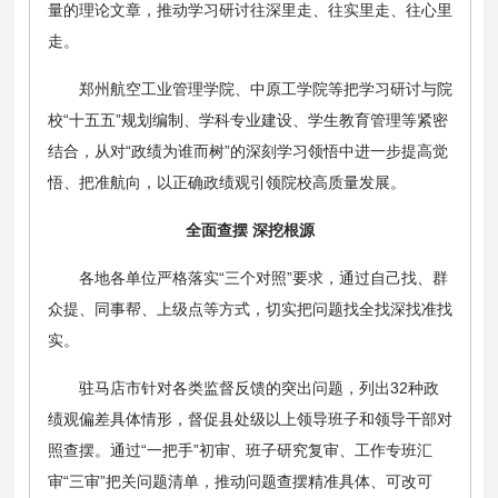
量的理论文章，推动学习研讨往深里走、往实里走、往心里
走。
郑州航空工业管理学院、中原工学院等把学习研讨与院
校“十五五”规划编制、学科专业建设、学生教育管理等紧密
结合，从对“政绩为谁而树”的深刻学习领悟中进一步提高觉
悟、把准航向，以正确政绩观引领院校高质量发展。
全面查摆 深挖根源
各地各单位严格落实“三个对照”要求，通过自己找、群
众提、同事帮、上级点等方式，切实把问题找全找深找准找
实。
驻马店市针对各类监督反馈的突出问题，列出32种政
绩观偏差具体情形，督促县处级以上领导班子和领导干部对
照查摆。通过“一把手”初审、班子研究复审、工作专班汇
审“三审”把关问题清单，推动问题查摆精准具体、可改可