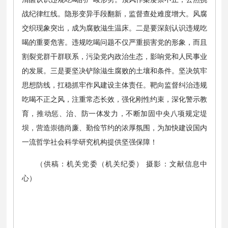
战纪律红线。隐形变异手段翻新，监督查处难度增大。风腐
交织现象突出，成为腐败滋生温床。二是要深刻认识违规吃
喝的重要危害。违规吃喝问题不仅严重损害党的形象，而且
割裂党群干群联系，污染党内政治生态，影响党和人民事业
的发展。三是要坚决铲除滋生腐败的土壤和条件。坚决筑牢
思想防线，扛稳抓牢作风建设主体责任。靶向监督纠治违规
吃喝不正之风，注重常态长效，强化刚性约束，深化警示教
育，推动惩、治、防一体发力，不断加固中央八项规定堤
坝，营造崇德尚廉、勤俭节约的浓厚氛围，为加快建设国内
一流哲学社会科学研究机构提供坚强保障！
（供稿：机关党委（机关纪委） 摄影：文献信息中
心）