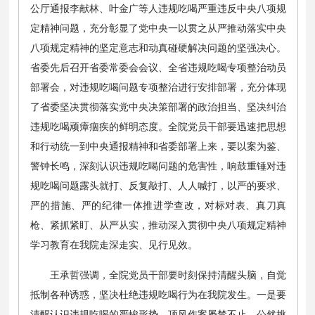
公厅通报李献林、叶金广等人违规吃喝严重违反中央八项规
定精神问题，充分彰显了党中央一以贯之从严推动落实中央
八项规定精神的坚定意志和动真碰硬解决问题的坚强决心。
省委先后召开省委常委会会议、全省违规吃喝专项整治动员
部署会，对违规吃喝问题专项整治进行安排部署，充分体现
了省委坚决贯彻落实党中央决策部署的政治担当、坚决纠治
违规吃喝顽瘴痼疾的鲜明态度。全院党员干部要迅速把思想
和行动统一到中央通报精神和省委部署上来，要以案为鉴、
警钟长鸣，深刻认识违规吃喝问题的危害性，响鼓重锤对违
规吃喝问题露头就打、反复敲打、人人喊打，以严的要求、
严的措施、严的纪律一体推进学查改，对标对表、真刀真
枪、紧抓紧盯、从严从实，推动深入贯彻中央八项规定精神
学习教育在我院走深走实、见行见效。
王承哲强调，全院党员干部要时刻保持清醒头脑，自觉
抵制各种诱惑，坚决杜绝违规吃喝行为在我院发生。一是要
清醒认识违规吃喝的严峻形势。顶风作案屡禁不止，公然挑