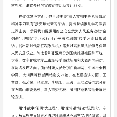
容扎实、形式多样的宣传宣讲活动共计33次。
在媒体发声方面，包世琦围绕“深入贯彻中央八项规定
精神学习教育”接受顶端新闻采访，提出持续推动学习教育
走深走实，需要我们握紧用好全心全意为人民服务这把“金
钥匙”；围绕“学习践行习近平法治思想”接受河南日报采
访，提出新时代新征程政法机关需要以高质量法治服务保障
人民安居乐业。陈改君和张亚席分别围绕推进祖国和平统一
大业、数字化赋能零工市场接受顶端新闻和大象新闻采访。
在网络发声方面，所内科研人员分别在新华网、中国社会科
学网、大河网等权威网站发文21篇。在基层宣讲方面，王
留群、张艺媛、张亚席、李德阳、王涛、王欣欣等同志分别
在石嘴山市委党校、新乡市委党校、省消防总队等地开展理
论宣讲。
用“小故事”阐明“大道理”，用“家常话”解读“新思想”。今
后，马克思主义研究所将继续深耕马克思主义理论研究，以