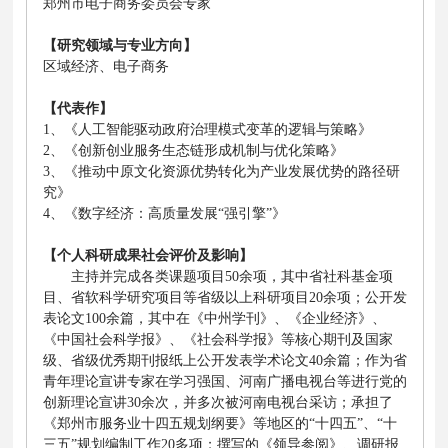
郑州市电子商务委员会专家
【研究领域与专业方向】
区域经济、电子商务
【代表作】
1、《
人工智能驱动政府治理模式变革的逻辑与策略
》
2、《
创新创业服务生态链形成机制与优化策略
》
3、《
推动中原文化资源优势转化为产业发展优势的路径研
究
》
4、《
数字经济：高质量发展“强引擎”
》
【个人科研成果社会评价及影响】
主持并完成各类课题项目50余项，其中省社科基金项
目、省软科学研究项目等省级以上科研项目20余项；公开发
表论文100余篇，其中在《中州学刊》、《企业经济》、
《中国社会科学报》、《社会科学报》等核心期刊及国家
级、省级优秀期刊报纸上公开发表学术论文40余篇；作为省
青年理论宣讲专家在学习强国、河南广播电视台等进行党的
创新理论宣讲30余次，并多次被河南电视台采访；承担了
《郑州市服务业十四五规划纲要》等地区的“十四五”、“十
三五”规划编制工作20多项；撰写的《领导参阅》、调研报