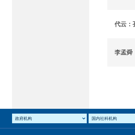
代云：
李孟舜