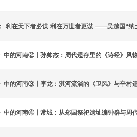
： 利在天下者必谋 利在万世者更谋 ——吴越国“纳
》中的河南②丨孙帅杰：周代遗存里的《诗经》风
》中的河南④丨常城：从郑国祭祀遗址编钟群与周代