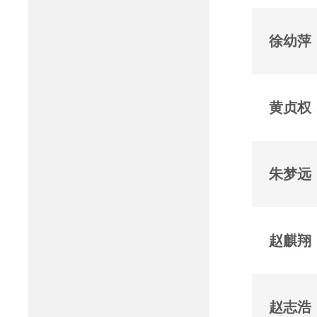
徐幼萍
黄贞权
朱梦远
赵麒翔
赵志浩