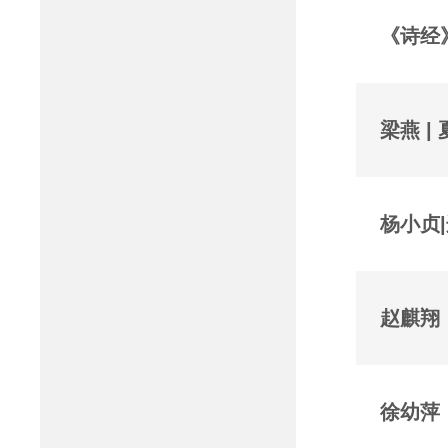
《诗经
梁燕 
杨小贞
赵麒翔
徐幼萍