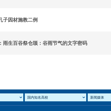
孔子因材施教二例
：雨生百谷祭仓颉：谷雨节气的文字密码