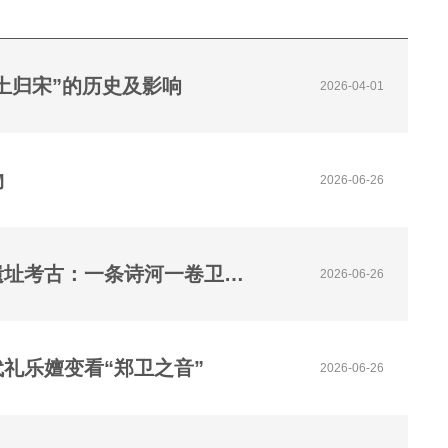
土归宋”的历史及影响
2026-04-01
物
2026-06-26
《诗经》中的河南③丨李龙：淇河流淌的《卫风》与辛村遗址考古：一条诗河一卷卫风一座古都遗存的千年传承
2026-06-26
礼乐嬗变看“郑卫之音”
2026-06-26