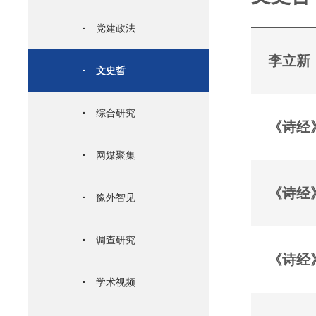
·
党建政法
李立新
·
文史哲
·
综合研究
《诗经
·
网媒聚集
·
豫外智见
·
调查研究
《诗经
·
学术视频