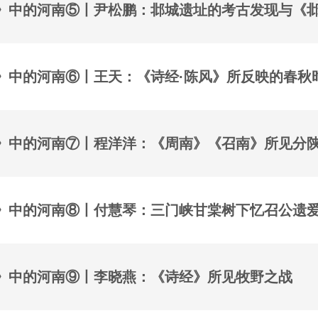
》中的河南⑤丨尹松鹏：邶城遗址的考古发现与《
》中的河南⑥丨王天：《诗经·陈风》所反映的春秋
》中的河南⑦丨程洋洋：《周南》《召南》所见分
》中的河南⑧丨付慧琴：三门峡甘棠树下忆召公遗
》中的河南⑨丨李晓燕：《诗经》所见牧野之战