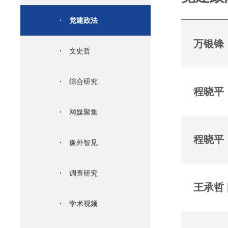
·
党建政法
万银锋
·
文史哲
·
综合研究
程晓平
·
网媒聚集
程晓平
·
豫外智见
·
调查研究
王承哲
·
学术视频