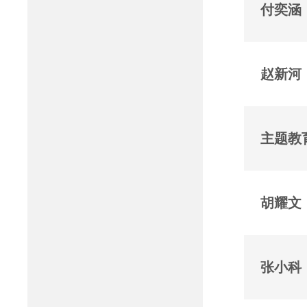
付奕涵
赵新河
主题教
胡耀文
张小科