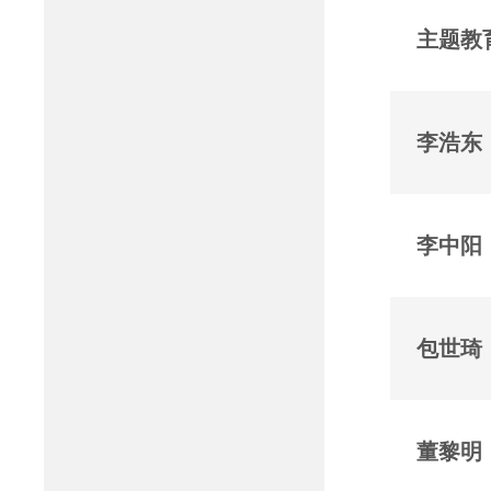
主题教
李浩东
李中阳
包世琦
董黎明