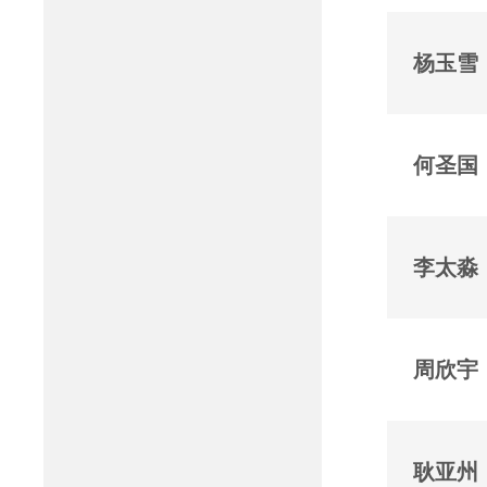
杨玉雪
何圣国
李太淼
周欣宇
耿亚州