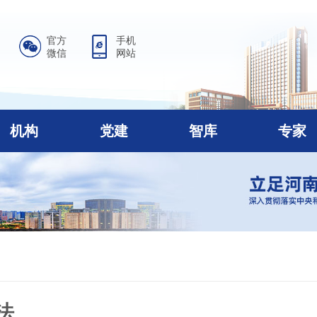
官方
手机
微信
网站
机构
党建
智库
专家
法