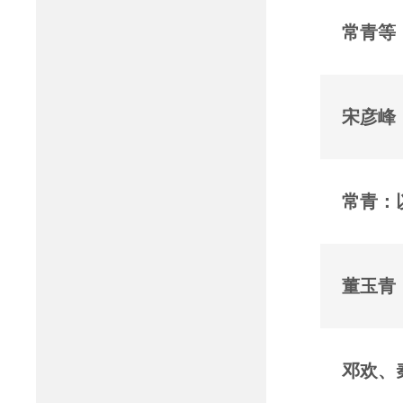
常青等
宋彦峰
常青：
董玉青
邓欢、