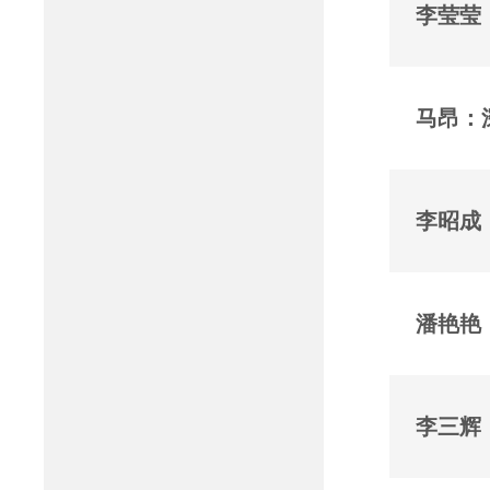
李莹莹
马昂：
李昭成
潘艳艳
李三辉