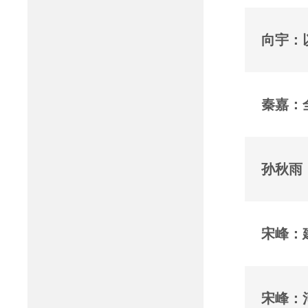
向宇：
秦嘉：
孙秋雨
宋峰：
宋峰：