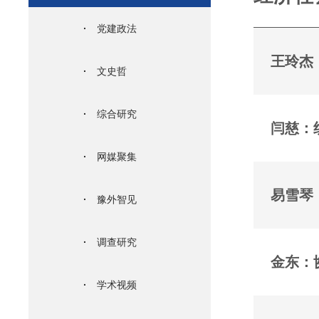
·
党建政法
王玲杰
·
文史哲
·
综合研究
闫慈：
·
网媒聚集
易雪琴
·
豫外智见
·
调查研究
金东：
·
学术视频