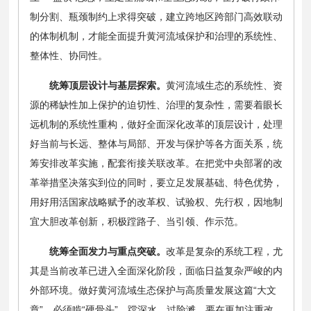
制分割、瓶颈制约上求得突破，建立跨地区跨部门高效联动
的体制机制，才能全面提升黄河流域保护和治理的系统性、
整体性、协同性。
统筹顶层设计与基层探索。
黄河流域生态的系统性、资
源的稀缺性加上保护的迫切性、治理的复杂性，需要着眼长
远机制的系统性重构，做好全面深化改革的顶层设计，处理
好当前与长远、整体与局部、开发与保护等各方面关系，统
筹安排改革实施，配套衔接关联改革。在把党中央部署的改
革举措坚决落实到位的同时，要立足发展基础、特色优势，
用好用活国家战略赋予的改革权、试验权、先行权，因地制
宜大胆改革创新，积极蹚路子、当引领、作示范。
统筹全面发力与重点突破。
改革是复杂的系统工程，尤
其是当前改革已进入全面深化阶段，面临日益复杂严峻的内
外部环境。做好黄河流域生态保护与高质量发展这篇“大文
章”，必须啃“硬骨头”、蹚深水、过险滩，要在更加注重改