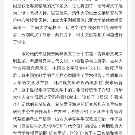
因是缺乏客观精确的文字定义，往往将图符、记号与文字混
为一谈；忽视人种、语言信息。清华大学出土文献研究与保
护中心教授黄天树、加拿大不列颠哥伦比亚大学荣休教授高
岛谦一、西南大学副校长、历史文化学院教授邹芙都等学
者，分别就汉字汉语、商代占卜、出土文献等相关问题进行
了讨论。
该论坛的专题报告同样设置了三个主题：古典语文与文
明互鉴、希腊研究与古代文明、中西哲学与古典学。吉林大
学古籍研究所所长、中国古文字研究中心主任、教授冯胜
君，就中国文献学的早期样态举隅作了学术报告；希腊雅典
大学语文学系主任、拜占庭文学教授西奥多拉·安东诺普
卢，就中世纪希腊宗教文学中的古希腊传统作了介绍；清华
大学人文学院历史学系教授张绪山，论述了《后汉书·西域
传》记载的希腊传说；希腊爱琴海史前研究所和东克里特岛
研究中心主任托马斯·布罗根，系统介绍了罗马关于青铜时
代紫色染料生产指南；山西大学哲学学院教授江怡，作了题
为《汉语哲学的思想特征和时代价值》的报告；希腊雅典大
学哲学教授乔治斯·斯泰里斯，讨论了“关于人工智能和机器