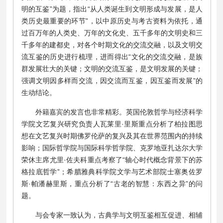
明的互鉴”为题，指出“从人类诞生到文明形成与发展，是人
类历史最重要的环节”，以中原历史与考古资料为依托，通
过百万年的人类史、万年的文化史、五千多年的文明史和三
千多年的建都史，对各个时期文化的交流交融，以及文明交
流互鉴的历史进行梳理，进而得出“文化的交流交融，是族
群发展壮大的关键；文明的交流互鉴，是文明发展的关键；
强调文明因多样而交流，因交流而互鉴，因互鉴而发展”的
生动结论。
外籍嘉宾的发言也非常精彩。英国伦敦哲学与经济科学
学院文艺复兴研究负责人瓦莱里·里斯重点分析了柏拉图思
想在文艺复兴时期佛罗伦萨的复兴及其在世界范围内的持续
影响；国际哲学院与国际科学哲学院、克罗地亚扎达尔大学
荣休主席尤里·佐夫科重点考察了“轴心时代概念背景下的苏
格拉底哲学”；希腊雅典科学院文学与艺术部院士塞奥佐罗
斯·帕潘赫里斯，重点分析了“古老的智慧：东西之异”的问
题。
与会专家一致认为，古典学与文明互鉴相互促进、相辅