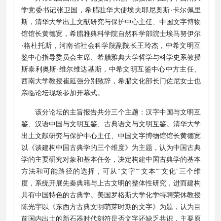
学党委书记张卫国，希腊驻华大使埃夫耶尼奥斯·卡尔佩里
斯，清华大学出土文献研究与保护中心主任、中国文字博物
馆馆长黄德宽，希腊雅典科学院自然科学部院士埃马努伊尔
·格杜托斯，河南省社会科学院副院长王玲杰，中希文明互
鉴中心指导委员会主席、希腊雅典大学哲学与科学史系教授
斯泰利奥斯·维尔维达基斯，中希文明互鉴中心中方主任、
西南大学教授崔延强分别致辞，希腊文化部长门佐尼女士也
亲临论坛现场参加开幕式。
该分论坛的主旨报告共分三个主题：汉字中国与文明互
鉴、汉语中国与文明互鉴、古典语文与文明互鉴。清华大学
出土文献研究与保护中心主任、中国文字博物馆馆长黄德宽
以《谈建构中国古典学的三个维度》为主题，认为中国古典
学的主要研究对象和基本任务，决定构建中国古典学的基本
方法和可能路径的选择，可从“文字”“文本”“文化”三个维
度，系统开展先秦典籍与上古文明的整体性研究，进而建构
具有中国特色的古典学。美国罗格斯大学化学特聘荣休教授
陈光宇以《东西方古典文明萌芽时期的文字》为题，认为目
前国内出土的新石器时代刻符是否文字还缺乏共识，主要原