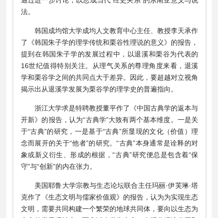
法。
韩国成均馆大学成均人文教育中心主任、教授李天承作
了《韩国朱子学的理学传统和栗谷性理说的意义》的报告，
提到在韩国朱子学的发展过程中，以退溪和栗谷为代表的
16世纪值得特别关注。从理气关系的尊理角度来看，退溪
学和栗谷学之间的共同点大于差异。因此，要超越对立视角
揭示出从退溪学发展为栗谷学的理学史的普遍指向。
浙江大学求是特聘教授董平作了《中国古典学的返本与
开新》的报告，认为“古典学”大致有两个基本维度。一是关
于“古典”的研究，一是基于“古典”所显现的文化（价值）理
念而展开的关于“他者”的研究。“古典”本身通常是诠释的对
象或新义衍生、形成的根据，“古典”研究便总是包含着“保
守”与“创新”的内在张力。
美国耶鲁大学宗教与生态论坛联合主任玛丽·伊芙琳·塔
克作了《生态文明与儒家价值观》的报告，认为为实现生态
文明，需要共同构建一个繁荣的地球共同体，要向以生态为