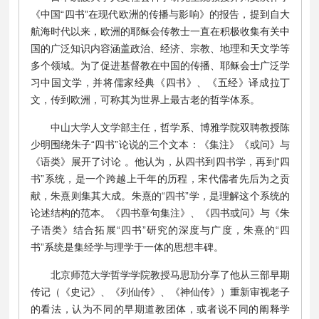
《中国“四书”在现代欧洲的传播与影响》的报告，提到自大
航海时代以来，欧洲的耶稣会传教士一直在积极收集有关中
国的广泛知识内容涵盖政治、经济、宗教、地理和天文学等
多个领域。为了促进基督教在中国的传播、耶稣会士广泛学
习中国文学，并将儒家经典《四书》、《五经》译成拉丁
文，传到欧洲，可称其为世界上最古老的哲学体系。
中山大学人文学部主任，哲学系、博雅学院双聘教授陈
少明围绕朱子“四书”论说的三个文本：《集注》《或问》与
《语类》展开了讨论 。他认为，从四书到四书学，再到“四
书”系统，是一个跨越上千年的历程，宋代儒者先后为之贡
献，朱熹则集其大成。朱熹的“四书”学，是理解这个系统的
论述结构的范本。《四书章句集注》、《四书或问》与《朱
子语类》结合拓展“四书”研究的深度与广度，朱熹的“四
书”系统是集经学与理学于一体的思想丰碑。
北京师范大学哲学学院教授马思劢分享了他从三部早期
传记（《史记》、《列仙传》、《神仙传》）重新审视老子
的看法，认为不同的早期道教团体，或者说不同的阐释学