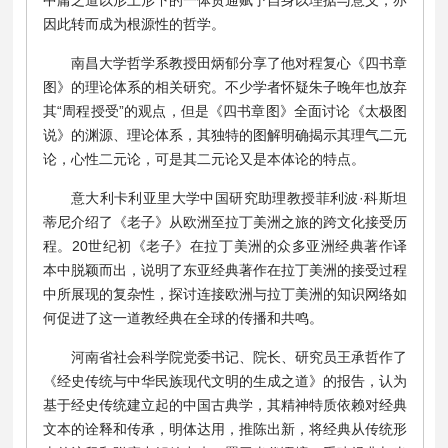
因此转而成为根源性的哲学。
南昌大学哲学系教授田炳郁分享了他对程复心《四书章
图》的理论体系的相关研究。不少学者怀疑朱子晚年也放弃
其“周程授受”的观点，但是《四书章图》全面讨论《太极图
说》的渊源、理论体系，其独特的图解明确揭示其理气二元
论，心性二元论，可是其二元论又是本体论的特点。
意大利卡利亚里大学中国研究助理教授菲利波·科斯坦
蒂尼介绍了《老子》从欧洲至拉丁美洲之旅的跨文化接受历
程。20世纪初《老子》在拉丁美洲的众多亚洲经典著作译
本中脱颖而出，说明了东亚经典著作在拉丁美洲的接受过程
中所展现的复杂性，探讨连接欧洲与拉丁美洲的知识网络如
何促进了这一道教经典在全球的传播和共鸣。
河南省社会科学院党委书记、院长、研究员王承哲作了
《经史传统与中华民族现代文明的生成之道》的报告，认为
基于经史传统建立起的中国古典学，其精神特质依赖对经典
文本的诠释和传承，明体达用，推陈出新，将经典从传统形