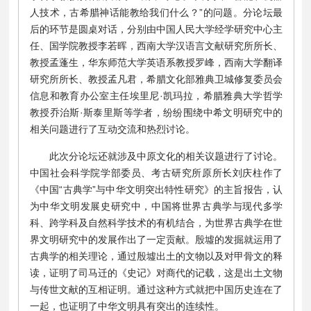
人技术，古希腊神话能教给我们什么？”的问题。分论坛最
后的环节是圆桌对话，分别由中国人民大学经学研究中心主
任、国学院教授李若晖，西南大学汉语言文献研究所所长、
教授孟蓬生，华东师范大学英语系教授罗峰，西南大学翻译
研究所所长、教授孟凡君，希腊文化部雅典卫城修复委员会
信息和教育办公室主任埃里尼·凯玛拉，希腊雅典大学哲学
教授乔治斯·斯泰里斯等学者，纷纷围绕中希文明研究中的
相关问题进行了互动交流和热烈讨论。
此次分论坛还就涉及中原文化的相关议题进行了讨论。
中国社会科学院学部委员、考古研究所原所长刘庆柱作了
《中国“古典学”与中华文明突出特性研究》的主旨报告，认
为中华文明发展史研究中，中国将世界古典学与现代多学
科、跨学科及自然科学技术的有机结合，为世界古典学在世
界文明研究中的发展作出了一定贡献。殷墟的发掘就运用了
古典学的相关理论，通过殷墟出土的文物以及对甲骨文的释
读，证明了司马迁的《史记》对商代的记载，这是出土文物
与传世文献的互相证明。通过这种方式就把中国历史连在了
一起，也证明了中华文明具有突出的连续性。