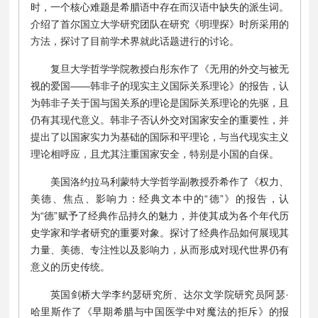
时，一个核心难题是希腊语中存在而汉语中缺失的派生词。
介绍了首尔国立大学研究团队在研究《明理探》时所采用的
方法，探讨了目前学术界就此话题进行的讨论。
复旦大学哲学学院教授白彤东作了《无用的外交与被无
视的爱国——韩非子的现实主义国际关系理论》的报告，认
为韩非子关于国与国关系的理论是国际关系理论的先驱，且
仍有其现代意义。韩非子否认外交对国家安全的重要性，并
提出了以国家实力为基础的国际和平理论，与当代现实主义
理论相呼应，且尤其注重国家安全，特别是小国的自保。
美国洛约拉马利蒙特大学哲学副教授乔希作了《权力、
美德、焦点、影响力：经典文本中的“德”》的报告，认
为“德”赋予了经典作品持久的魅力，并使其成为各个年代历
史学家和学者研究的重要对象。探讨了经典作品如何展现其
力量、美德、专注性以及影响力，从而形成对现代世界仍有
意义的历史传统。
英国剑桥大学李约瑟研究所、达尔文学院研究员阿瑟·
哈里斯作了《早期希腊与中国医学中对魔法的拒斥》的报