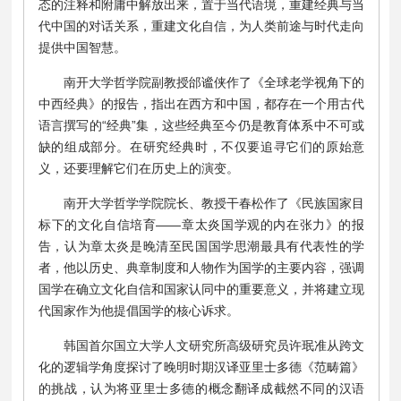
态的注释和附庸中解放出来，置于当代语境，重建经典与当
代中国的对话关系，重建文化自信，为人类前途与时代走向
提供中国智慧。
南开大学哲学院副教授邰谧侠作了《全球老学视角下的
中西经典》的报告，指出在西方和中国，都存在一个用古代
语言撰写的“经典”集，这些经典至今仍是教育体系中不可或
缺的组成部分。在研究经典时，不仅要追寻它们的原始意
义，还要理解它们在历史上的演变。
南开大学哲学学院院长、教授干春松作了《民族国家目
标下的文化自信培育——章太炎国学观的内在张力》的报
告，认为章太炎是晚清至民国国学思潮最具有代表性的学
者，他以历史、典章制度和人物作为国学的主要内容，强调
国学在确立文化自信和国家认同中的重要意义，并将建立现
代国家作为他提倡国学的核心诉求。
韩国首尔国立大学人文研究所高级研究员许珉准从跨文
化的逻辑学角度探讨了晚明时期汉译亚里士多德《范畴篇》
的挑战，认为将亚里士多德的概念翻译成截然不同的汉语