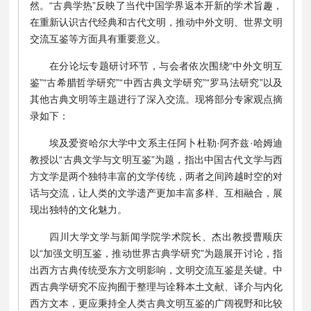
然。“古典学热”反映了当代中国学界返本开新的学术旨趣，
在重新认识古代经典和古代文明，推动中外文明、世界文明
交流互鉴等方面具有重要意义。
在分论坛专题研讨环节，与会者依次围绕“中外文明互
鉴”“古希腊哲学研究”“中西古典文学研究”“罗马法研究”以及
其他古典文明等主题进行了深入交流。现将部分专家观点摘
录如下：
埃及爱资哈尔大学中文系主任阿卜杜勒·阿齐兹·哈姆迪
教授以“古典文学与文明互鉴”为题，指出中国古代文学与西
方文学是两个独特丰富的文学传统，两者之间跨越时空的对
话与交流，让人类的文学遗产更加丰富多样、互相融合，展
现出独特的文化魅力。
四川大学文学与新闻学院学术院长、杰出教授曹顺庆
以“加强文明互鉴，推动世界古典学研究”为题展开讨论，指
出西方古典传统受东方文明影响，文明交流互鉴是关键。中
西古典学研究不应拘囿于整理与诠释本土文献、译介与内化
西方文本，更应秉持全人类古典文明互鉴的广阔视野和比较