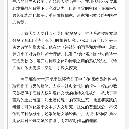
中心的世界观转变，而非以人类为中心。在现代经济发展和
环境挑战的背景下，充满活力、日新月异的中国正在积极复
兴其传统文化根基，重新发掘儒家、道家和佛教传统中的生
态智慧。
北京大学人文社会科学研究院院长、哲学系教授杨立华
分享了船山《诗广传》 的相关研究，指出《诗广传》是王
夫之诗学的集大成，他在对《诗经》的阐释和发挥中，总结
并升华了对诗歌的哲学理解。以孔子“兴”“观”“群”“怨”的诗学
理念为核心，展开对诗歌之体和诗歌之用的系统论说。《诗
广传》体大思微，需进一步深入探索。
美国耶鲁大学环境学院环境公正中心附属教员约翰·格
瑞姆作了《民族群体、人权与经典文献》的报告，提出少数
民族提供了理解人权和经典文献的独特文化视角，构成了宇
宙观的重要维度。对土著传统中的宗教生态、地点和实践的
考量，可深化基于文本的人文研究。祖先的普遍观念，不仅
体现了种族概念，还渗透进文学经典中。认识到不同种族经
历及其对经典文献的影响，将加深对作品的理解。