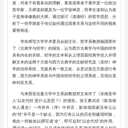
派，对老子有着各自的理解。黄老道将老子看作是一位政治
哲学家，天师道则视其为一位宇宙神灵，而养生道则认为老
子是身体修炼的大师。通过探讨《道德经》的哲学思想，分
析了一些早期老子传记如何通过因果关系与这些不同的视角
紧密相连。
华东师范大学学术委员会副主任、哲学系教授杨国荣作
了《古典学与经学》的报告，认为西方古典学与中国的经学
具有内在的关联。经学的文本和从义理层面经典学切入并理
解文本的这两个方面与西方古典学的文献研究及《圣经》神
学的信仰系统，无疑具有一致之处。从意识形态方面进行考
察，西方的神学系统与中国传统经学的义理系统，呈现出某
种对应关系。
马来西亚拉曼大学中文系副教授郑文泉作了《东南亚华
人‘以史代经’是什么意思？》的报告。按王赓武在《新加坡
华人通史》一书所作《序》中所言，新加坡国家没有公认
的“经”并不是一个缺点，因为它有公认的历史和建国经验，
将此一经验加以撰写成“史”，即可起到“以史代经”的作用。
通过进一步讨论，以总成当代“经史关系”的东南亚意义与说