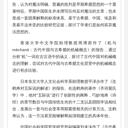
告，认为对魔法明确、普遍的批判是早期希腊思想的一个显
著特征。早期中国医生并未撰写任何反对魔法的文章，也未
形成一套因果解释的标准体系。基于古希腊、中国、埃及和
美索不达米亚的比较研究证据，探讨了学者们是如何摈弃魔
法思想的。
香港大学中文学院助理教授周博群作了《机与
mēchanē：古代中国与古希腊的机械概念》的报告，通过
分析“机”一词在古汉语中的涵义，探讨了古代中国对机械概
念的理解，尝试对古代中国与古希腊文化背景中的机械概念
进行初步比较。
日本东京大学人文社会科学系助理教授平泽步作了《迮
鹤寿对五际说的解读》的报告。在连鹤寿的著作《齐诗翼氏
学》中，他对“五际说”进行了创新性的阐释，巧妙地将《诗
经》的章节数目与中国传统生肖的十二支以及阴阳学说相结
合，发展出一套与社会变革周期紧密相关的计算方法。迮鹤
寿认为，这一方法甚至能够解释如清朝建立的具体年份。
中国社会科学院哲学研究所副编审刘未沫作了《古代希