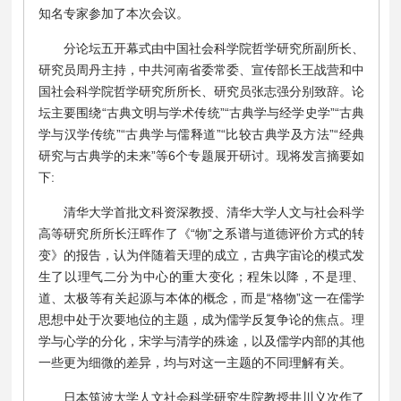
知名专家参加了本次会议。
分论坛五开幕式由中国社会科学院哲学研究所副所长、
研究员周丹主持，中共河南省委常委、宣传部长王战营和中
国社会科学院哲学研究所所长、研究员张志强分别致辞。论
坛主要围绕“古典文明与学术传统”“古典学与经学史学”“古典
学与汉学传统”“古典学与儒释道”“比较古典学及方法”“经典
研究与古典学的未来”等6个专题展开研讨。现将发言摘要如
下:
清华大学首批文科资深教授、清华大学人文与社会科学
高等研究所所长汪晖作了《“物”之系谱与道德评价方式的转
变》的报告，认为伴随着天理的成立，古典字宙论的模式发
生了以理气二分为中心的重大变化；程朱以降，不是理、
道、太极等有关起源与本体的概念，而是“格物”这一在儒学
思想中处于次要地位的主题，成为儒学反复争论的焦点。理
学与心学的分化，宋学与清学的殊途，以及儒学内部的其他
一些更为细微的差异，均与对这一主题的不同理解有关。
日本筑波大学人文社会科学研究生院教授井川义次作了