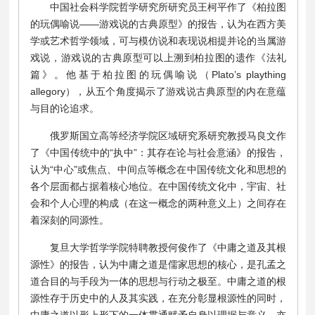
中国社会科学院哲学研究所研究员王柯平作了《柏拉图
的玩偶喻说——游戏说的古典原型》的报告，认为在西方美
学或艺术哲学领域，可与模仿说和表现说相提并论的当属游
戏说，游戏说的古典原型可以上溯到柏拉图的遗作《法礼
篇》。他基于柏拉图的玩偶喻说（Plato’s plaything
allegory），从五个角度揭示了游戏说古典原型的内在意蕴
与目的论追求。
俄罗斯国立高等经济学院区域研究系研究教授马良文作
了《中国传统中的“执中”：其存在论与社会意涵》的报告，
认为“中心”或焦点、中间点等概念在中国传统文化和思想的
各个层面都占据着核心地位。在中国传统文化中，宇宙、社
会和个人心理的构成（在这一概念的两种意义上）之间存在
着深刻的同源性。
复旦大学哲学学院特聘教授何俊作了《中庸之道及其根
源性》的报告，认为中庸之道是儒家思想的核心，是孔孟之
道合目的与手段为一体的思想与行动之极至。中庸之道的根
源性存于历史中的人及其实践，在充分彰显根源性的同时，
中庸之道以形上形下的一体贯通赋予自身以理据与意义，亦