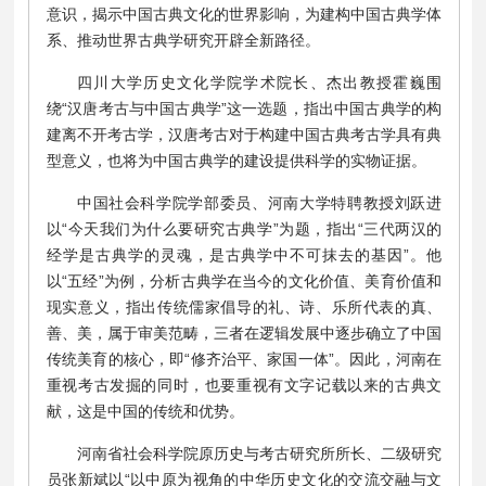
意识，揭示中国古典文化的世界影响，为建构中国古典学体
系、推动世界古典学研究开辟全新路径。
四川大学历史文化学院学术院长、杰出教授霍巍围
绕“汉唐考古与中国古典学”这一选题，指出中国古典学的构
建离不开考古学，汉唐考古对于构建中国古典考古学具有典
型意义，也将为中国古典学的建设提供科学的实物证据。
中国社会科学院学部委员、河南大学特聘教授刘跃进
以“今天我们为什么要研究古典学”为题，指出“三代两汉的
经学是古典学的灵魂，是古典学中不可抹去的基因”。他
以“五经”为例，分析古典学在当今的文化价值、美育价值和
现实意义，指出传统儒家倡导的礼、诗、乐所代表的真、
善、美，属于审美范畴，三者在逻辑发展中逐步确立了中国
传统美育的核心，即“修齐治平、家国一体”。因此，河南在
重视考古发掘的同时，也要重视有文字记载以来的古典文
献，这是中国的传统和优势。
河南省社会科学院原历史与考古研究所所长、二级研究
员
张新斌以“以中原为视角的中华历史文化的交流交融与文