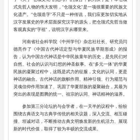
式先哲人物的伟大发明，“仓颉文化”是一项很重要的民族文
化遗产。“仓颉造字”不只是一种传说，我们应更加切实地从
汉字发展史的学术层面探究汉字的源头，把仓颉式先哲当做
客观真实的“字祖”，说明汉字从哪里来。
河南省社会科学院《中州学刊》杂志社社长、研究员闫
德亮作了《中国古代神话定型与华夏民族早期形成》的报
告，认为中国古代神话是中华民族童年的历史，是先民们对
自然、社会的认识与幻想的神圣叙事。在“多元一体”的华夏
民族的凝聚过程中，这既是武力的征服，文化的认同，更是
神话的融合。古代神话的旗帜作用、精神引领、行为规范与
灵魂信仰作用加速了、巩固了华夏部族的凝聚融合，其最为
突出的表现是图腾的统一、祖宗的认同、神话精神的滋养。
参加第三分论坛的与会学者，在一天半的议程中，纷纷
围绕古典语文与古典学传统的相关议题，深入交流、相互碰
撞、坦诚对话，不断推动古典文明焕发新的生机活力、展现
新的时代价值，取得了较为丰硕的交流成果。