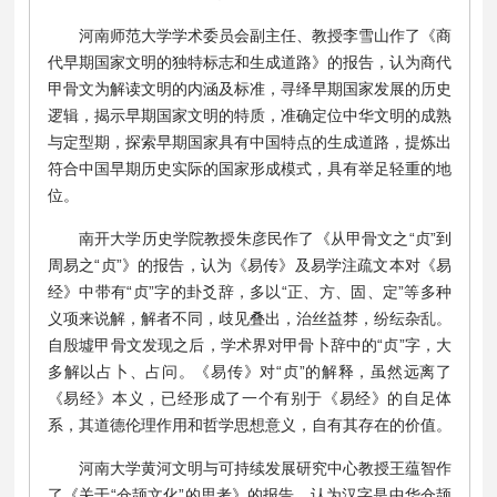
河南师范大学学术委员会副主任、教授李雪山作了《商
代早期国家文明的独特标志和生成道路》的报告，认为商代
甲骨文为解读文明的内涵及标准，寻绎早期国家发展的历史
逻辑，揭示早期国家文明的特质，准确定位中华文明的成熟
与定型期，探索早期国家具有中国特点的生成道路，提炼出
符合中国早期历史实际的国家形成模式，具有举足轻重的地
位。
南开大学历史学院教授朱彦民作了《从甲骨文之“贞”到
周易之“贞”》的报告，认为《易传》及易学注疏文本对《易
经》中带有“贞”字的卦爻辞，多以“正、方、固、定”等多种
义项来说解，解者不同，歧见叠出，治丝益棼，纷纭杂乱。
自殷墟甲骨文发现之后，学术界对甲骨卜辞中的“贞”字，大
多解以占卜、占问。《易传》对“贞”的解释，虽然远离了
《易经》本义，已经形成了一个有别于《易经》的自足体
系，其道德伦理作用和哲学思想意义，自有其存在的价值。
河南大学黄河文明与可持续发展研究中心教授王蕴智作
了《关于“仓颉文化”的思考》的报告，认为汉字是中华仓颉