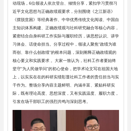
动现场，6位领读人依次登台、倾情分享，紧扣学习贯彻习
近平文化思想与正确政绩观要求，分别围绕《之江新语》
《摆脱贫困》等经典著作、中华优秀传统文化阅读、中国自
主知识体系构建、正确政绩观与社科研究融合等核心内容，
紧密结合自身科研工作实际与履职经历，谈思想认识、讲学
习体会、话使命担当。分享过程中，领读人聚焦“政绩为谁
而创、靠什么创政绩”的根本问题，深刻阐释正确政绩观的
核心要义和实践要求 。大家一致认为，社科工作者要始终
坚守“为人民做学问”的初心使命，把学术论文写在祖国大地
上，以实实在在的科研实绩彰显社科工作者的责任担当与实
干作为。整场分享内容主题鲜明、内涵丰富、紧贴科研实
际，既有理论高度、思想深度，又有实践温度、履职力度，
引发在场干部职工的强烈共鸣与深刻思考。