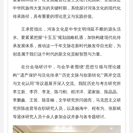
中华民族伟大复兴的关键时期，系统探讨河洛文化的现代化
传承路径，具有重要的理论意义与实践价值。
王承哲指出，河洛文化是中华文明绵延不断的源头活
水。要紧紧把握“十五五”规划战略机遇，加快构建现代化传
承发展体系，推动这一千年文脉在新时代焕发夺目光彩，为
创造属于我们这个时代的新文化贡献智慧与力量。
在分会场研讨中，与会学者围绕“思想引领与理论建
构”“遗产保护与活化传承”“历史文脉与创新转化”“两岸交流
与文化认同”等议题展开深入交流。我院历史与考古研究所
李立新、李乔、李龙、陈习刚、程洋洋、梁家振、陈晶晶、
李鹏鑫、王笛、陈亚楠，文学研究所闫德亮，马克思主义研
究所陈改君等在职研究人员，以及杨海中、程有为、张新斌
等退休研究人员十余人参加会议并参与各专题研讨。