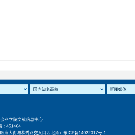
社会科学院文献信息中心
：451464
芦医庙大街与恭秀路交叉口西北角）
豫ICP备14022017号-1