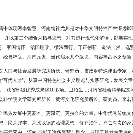
籍中体现河南智慧、河南精神尤其是对中华文明特性产生深远影
合，并以第二个结合为指导思想，对其进行现代化解读，以期实
思想、家国情怀、治国理政、循法而行、守正创新、道法自然、选
、经典释义、河南元素、当代启示几个版块。内容丰富不乏创新
院人口与社会发展研究所所长、研究员，省政府特殊津贴专家，
论“百优人才”。从事中国特色社会主义理论与实践研究，发表文章
5项，获省部级优秀成果奖10多项。卫绍生，河南省社会科学院
会科学院文学研究所所长，黄河文化研究所所长、研究员。李若
个民族发展中更基本、更深沉、更持久的力量。中华优秀传统文
想，民为邦本、为政以德的治理思想，修齐治平、兴亡有责的家
重要元素中，河南 贡献了诸多智慧与理念，展现了其发生发展