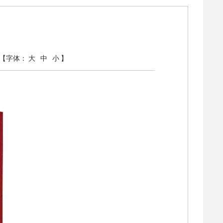
【字体：
大
中
小
】