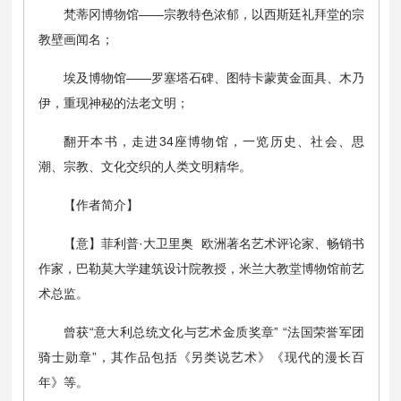
梵蒂冈博物馆——宗教特色浓郁，以西斯廷礼拜堂的宗
教壁画闻名；
埃及博物馆——罗塞塔石碑、图特卡蒙黄金面具、木乃
伊，重现神秘的法老文明；
翻开本书，走进34座博物馆，一览历史、社会、思
潮、宗教、文化交织的人类文明精华。
【作者简介】
【意】菲利普·大卫里奥 欧洲著名艺术评论家、畅销书
作家，巴勒莫大学建筑设计院教授，米兰大教堂博物馆前艺
术总监。
曾获“意大利总统文化与艺术金质奖章” “法国荣誉军团
骑士勋章”，其作品包括《另类说艺术》《现代的漫长百
年》等。