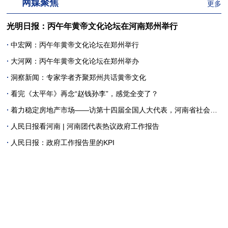
网媒聚焦
更多
光明日报：丙午年黄帝文化论坛在河南郑州举行
·
中宏网：丙午年黄帝文化论坛在郑州举行
·
大河网：丙午年黄帝文化论坛在郑州举办
·
洞察新闻：专家学者齐聚郑州共话黄帝文化
·
看完《太平年》再念“赵钱孙李”，感觉全变了？
·
着力稳定房地产市场——访第十四届全国人大代表，河南省社会科学院党委书记、院长 王承哲
·
人民日报看河南 | 河南团代表热议政府工作报告
·
人民日报：政府工作报告里的KPI
文史哲
更多
李立新： 利在天下者必谋 利在万世者更谋 ——吴越国“纳土归宋”的历史及影响
·
李胜垒：姓氏根亲文化赋能黄帝文化创新发展的路径探索