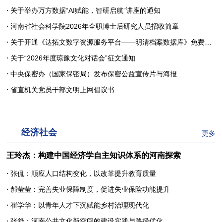
·
关于举办万方数据“AI赋能，智研启航”讲座的通知
·
河南省社会科学院2026年全职博士后研究人员招收简章
·
关于开通《达拓文数字资源服务平台——明清档案数据库》免费试用的通知
·
关于“2026年度琼豫文化对话会”征文通知
·
中央保密办（国家保密局）发布保密公益宣传片与海报
·
省直机关党员干部文明上网倡议书
经济社会
更多
王玲杰：构建中国经济学自主知识体系的河南探索
·
张侃：顺应人口结构变化，以改革提升教育质量
·
郝莹莹：完善失业保障制度，促进失业保险功能提升
·
崔学华：以青年人才下沉赋能乡村治理现代化
·
张舒：河南公共文化新空间的建设实践与路径优化