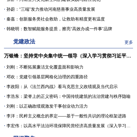
·
孙蔚：“三端”发力推动河南慈善事业高质量发展
·
秦嘉：创新服务类社会救助，让救助有精度更有温度
·
韩晓明：数智赋能服务提质，擦亮“高效办成一件事”品牌
党建政法
更多
万银锋：坚持党中央集中统一领导（深入学习贯彻习近平党建思想）
·
刘刚：不断拓展廉洁文化覆盖面和影响力
·
邓欢：党建引领基层网格化治理的四重路径
·
李政阳：从《法兰西内战》看马克思主义政绩观及当代启示
·
李浩东：梁脊上的正义密码：中国传统建筑的法治营建与秩序隐喻
·
刘刚：以正确政绩观激发干事创业动力活力
·
李洋：民粹主义概念的界定——基于一般性共识的理论框架进路
·
李宏伟：以高水平法治环境保障民营经济高质量发展（深入学习贯彻习近平法治思想）