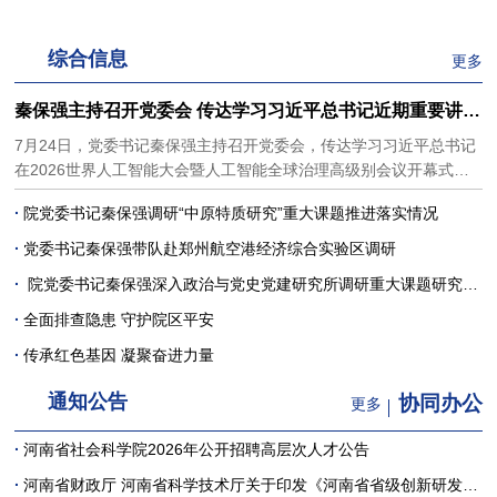
省社科院举办“七一”专题党课
综合信息
更多
秦保强主持召开党委会 传达学习习近平总书记近期重要讲话精神 研究省委巡视反馈意见整改等工作
7月24日，党委书记秦保强主持召开党委会，传达学习习近平总书记
在2026世界人工智能大会暨人工智能全球治理高级别会议开幕式的
重要讲话精神、在“国家科学技术奖励大会、两院院士大会、中国科
·
院党委书记秦保强调研“中原特质研究”重大课题推进落实情况
协第十一次全国代表大会”上的重要讲话精神、对基础教育工作的重
要指示精神、在上海考察时的重要讲话精神以及对重庆彭水县山体崩
·
党委书记秦保强带队赴郑州航空港经济综合实验区调研
塌的重要指示精神
·
院党委书记秦保强深入政治与党史党建研究所调研重大课题研究工作
·
全面排查隐患 守护院区平安
·
传承红色基因 凝聚奋进力量
通知公告
协同办公
更多
·
河南省社会科学院2026年公开招聘高层次人才公告
·
河南省财政厅 河南省科学技术厅关于印发《河南省省级创新研发专项资金管理办法》的通知